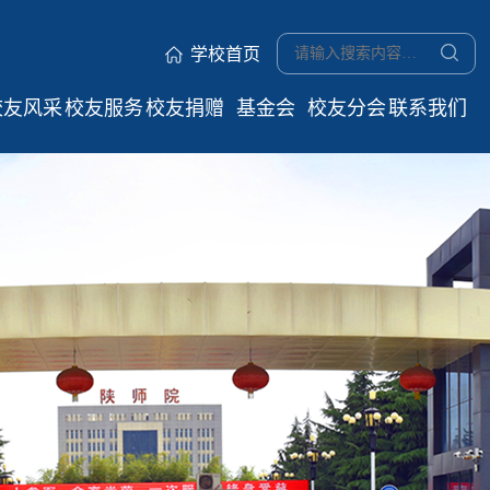
学校首页
校友风采
校友服务
校友捐赠
基金会
校友分会
联系我们
优秀校友
电子校友
捐赠项目
学院校友
抓取测试
卡
会
名师荟萃
捐赠指南
校友返校
地方校友
捐赠鸣谢
服务指南
会