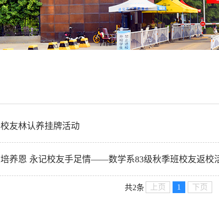
行校友林认养挂牌活动
培养恩 永记校友手足情——数学系83级秋季班校友返校
上页
1
下页
共2条