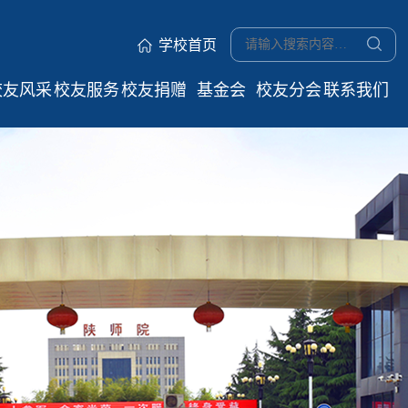
学校首页
校友风采
校友服务
校友捐赠
基金会
校友分会
联系我们
优秀校友
电子校友
捐赠项目
学院校友
抓取测试
卡
会
名师荟萃
捐赠指南
校友返校
地方校友
捐赠鸣谢
服务指南
会