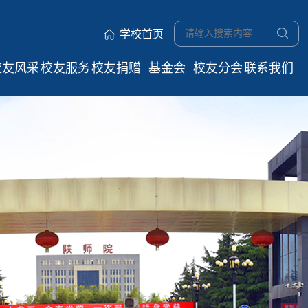
学校首页
校友风采
校友服务
校友捐赠
基金会
校友分会
联系我们
优秀校友
电子校友
捐赠项目
学院校友
抓取测试
卡
会
名师荟萃
捐赠指南
校友返校
地方校友
捐赠鸣谢
服务指南
会